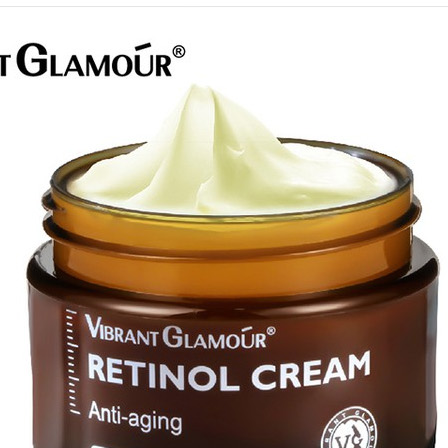
器，有效淡化細紋、補水嫩膚、提拉緊緻、抗皺抗老作用的抗老護膚品。
己最溫柔的一份底氣
性，這款
緊緻乳霜
研發了特殊的長效保濕鎖水系統，一次使用，
時的滋潤感，無需頻繁補塗，無論是在高壓辦公室還是長途飛機