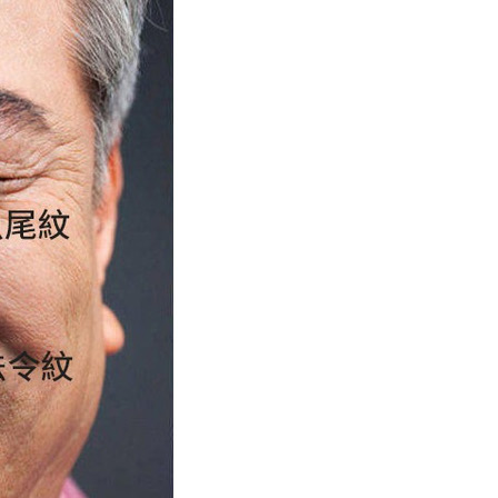
份專門針對細紋和皺紋，促進肌膚彈性並提亮膚色的護膚品。