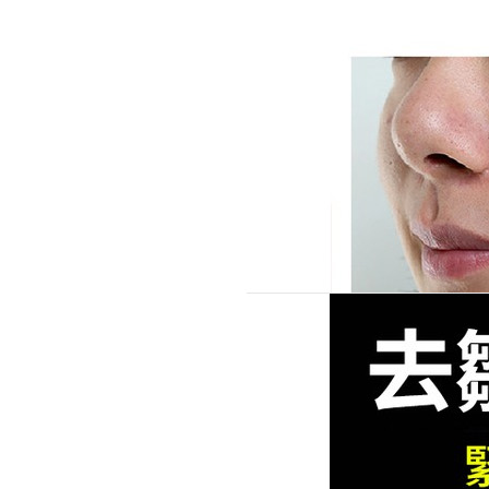
當肌膚開始出現細
雪草、燕麥精華與
作
admin
在指尖化開，輕抹
者
發
2026 年 7 月 7 日
與去皺效果，能短
佈
分
去皺紋晚霜
澤，不傷膚的抗老
日
類
期:
文
上一篇文章
章
緊緻乳霜輕抹間的蛻變，讓雙
上
一
導
篇
覽
文
下一篇文章
章:
抗老保養品是大自然的凍齡祕
下