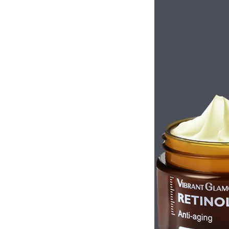
2025 年 10 月
分類
去皺紋晚霜
抗皺保養品
抗老乳霜
抗老保養品
未分類
緊緻乳霜
視黃醇抗皺面霜專賣店
VIBRANT GLAMOUR視黃醇