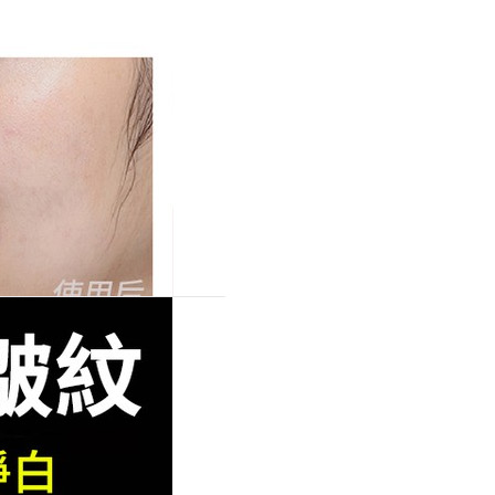
近期文章
抗老保養品是忙碌都會女子的凍齡神霜，一抹開
啟肌膚的縮時修護
去皺紋晚霜將惱人的乾紋與深層皺紋輕輕撫平
緊緻乳霜讓每一次素顏出鏡都充滿自信與耀眼光
芒
去皺紋晚霜大自然的抗老奇蹟，親眼見證肌膚逆
齡蛻變
歲月無痕的秘密，緊緻乳霜一抹重現肌膚年輕的
高光時刻
近期留言
「
WordPress 示範留言者
」於〈
網站第一篇文章
〉
發佈留言