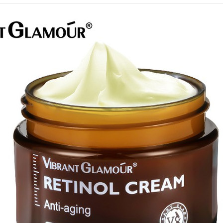
器，有效淡化細紋、補水嫩膚、提拉緊緻、抗皺抗老作用的抗老護膚品。
感肌也能放心用的去皺紋