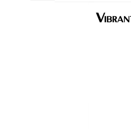
視黃醇抗皺面霜專賣店
視黃醇抗皺晚霜採用了全株人蔘萃取的緊緻淡紋乳霜、去皺紋神
肌膚年輕的秘密，敏
晚霜