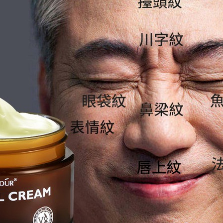
抗皺面霜讓你感受賦活肌膚新生的魅力的緊緻淡紋乳霜，抗老去皺紋晚霜其強效成